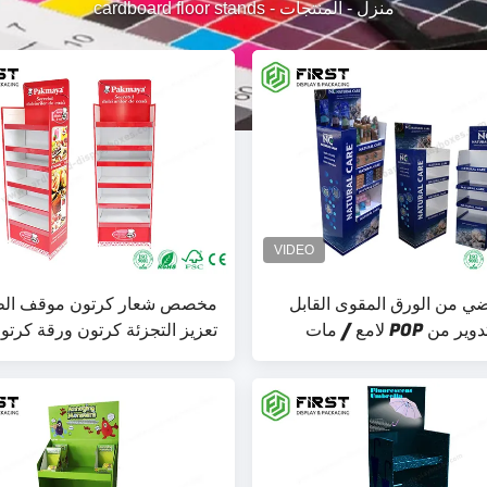
منزل
-
المنتجات
-
cardboard floor stands
ي من الورق المقوى القابل
مخصص شعار كرتون موقف الط
لإعادة التدوير من POP لامع / مات
تعزيز التجزئة كرتون ورقة كر
CMY المخصصة
الجرف الأرضية