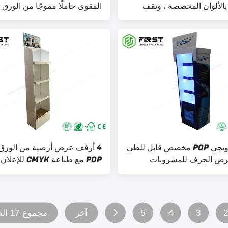
بالألوان المخصصة ، وتقف
المقوى حاملًا مموجًا من الورق 
ق المقوى للترقية
عرض ترويجي POP مخصص قابل للطي
4 أرفف عرض أرضية من الورق
رض الجرف للمشروبات
POP مع طباعة CMYK للإعلان
3
4
5
آخر
مجموع 17 الصفحات