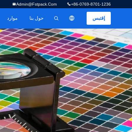
Admin@fstpack.com
+86-0769-8701-1236
إقتبس
حول بنا
موارد
描述