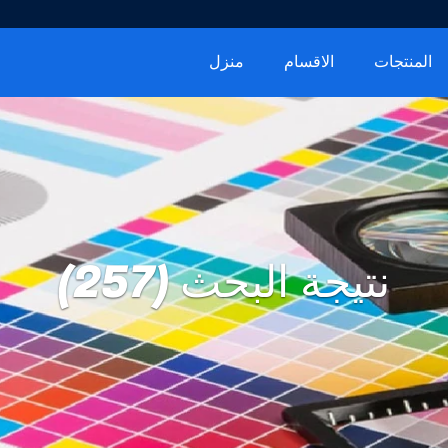
المنتجات
الاقسام
منزل
نتيجة البحث (257)