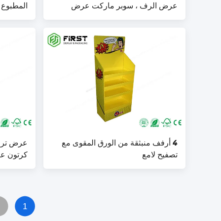
عرض الرف ، سوبر ماركت عرض
المطبوع 
كرتون عرض
عرض الور
4 أرفف منبثقة من الورق المقوى مع
تصفيح لامع
كرتون ع
2
1